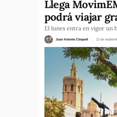
Llega MovimEMT
podrá viajar gr
El lunes entra en vigor un 
Juan Antonio Cloquell
13 de septiem