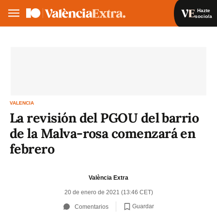
Hazte
socio/a
Hazte socio/a
Iniciar sesión
VA
ES
VALENCIA
La revisión del PGOU del barrio
de la Malva-rosa comenzará en
febrero
València Extra
20 de enero de 2021 (13:46 CET)
Guardar
Comentarios