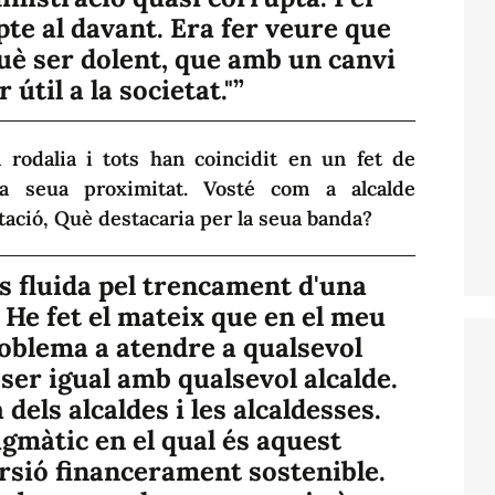
pte al davant. Era fer veure que
què ser dolent, que amb un canvi
útil a la societat."
 rodalia i tots han coincidit en un fet de
la seua proximitat. Vosté com a alcalde
tació, Què destacaria per la seua banda?
s fluida pel trencament d'una
 He fet el mateix que en el meu
roblema a atendre a qualsevol
 ser igual amb qualsevol alcalde.
dels alcaldes i les alcaldesses.
gmàtic en el qual és aquest
ersió financerament sostenible.