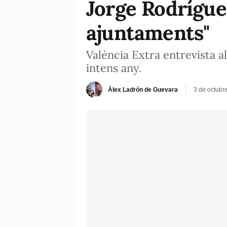
Jorge Rodríguez
ajuntaments"
València Extra entrevista a
intens any.
Àlex Ladrón de Guevara
3 de octubr