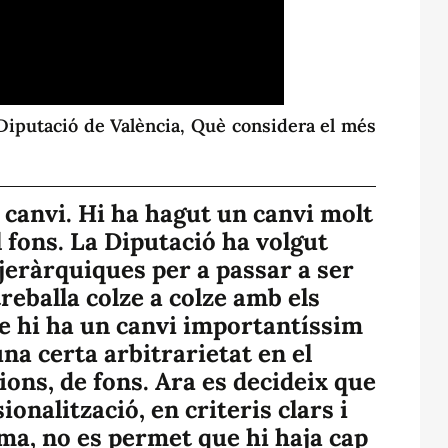
 Diputació de València, Què considera el més
l canvi. Hi ha hagut un canvi molt
l fons. La Diputació ha volgut
jeràrquiques per a passar a ser
eballa colze a colze amb els
e hi ha un canvi importantíssim
una certa arbitrarietat en el
ons, de fons. Ara es decideix que
ionalització, en criteris clars i
ma, no es permet que hi haja cap