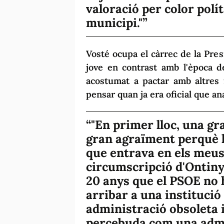
valoració per color polít
municipi."
Vosté ocupa el càrrec de la Pre
jove en contrast amb l'època d
acostumat a pactar amb altres 
pensar quan ja era oficial que a
"En primer lloc, una gr
gran agraïment perquè l
que entrava en els meus
circumscripció d'Ontiny
20 anys que el PSOE no 
arribar a una instituci
administració obsoleta i
percebuda com una admi