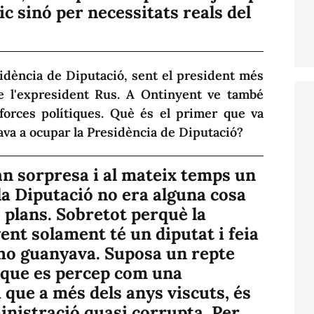
ic sinó per necessitats reals del
sidència de Diputació, sent el president més
e l'expresident Rus. A Ontinyent ve també
forces polítiques. Què és el primer que va
nava a ocupar la Presidència de Diputació?
an sorpresa i al mateix temps un
a Diputació no era alguna cosa
 plans. Sobretot perquè la
ent solament té un diputat i feia
ho guanyava. Suposa un repte
ó que es percep com una
 que a més dels anys viscuts, és
nistració quasi corrupta. Per