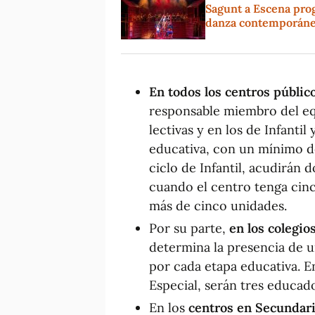
Sagunt a Escena pro
danza contemporánea
En todos los centros públic
responsable miembro del equ
lectivas y en los de Infanti
educativa, con un mínimo d
ciclo de Infantil, acudirán
cuando el centro tenga cinc
más de cinco unidades.
Por su parte,
en los colegio
determina la presencia de 
por cada etapa educativa. E
Especial, serán tres educad
En los
centros en Secundari