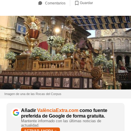
Guardar
Comentarios
Imagen de una de las Rocas del Corpus
Añadir
ValènciaExtra.com
como fuente
preferida de Google de forma gratuita.
Mantente informado con las últimas noticias de
actualidad.
ACTIVAR AHORA