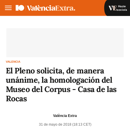
Hazte
socio/a
Hazte socio/a
Iniciar sesión
VA
ES
VALENCIA
El Pleno solicita, de manera
unánime, la homologación del
Museo del Corpus - Casa de las
Rocas
València Extra
31 de mayo de 2018 (18:13 CET)