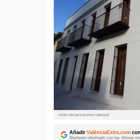
centro dia para jovenes cabanyal
Añadir
ValènciaExtra.com
com
Mantente informado con las últimas not