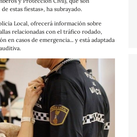
mberos y Protección Civil), que son
 de estas fiestas», ha subrayado.
olicía Local, ofrecerá información sobre
allas relacionadas con el tráfico rodado,
ón en casos de emergencia... y está adaptada
uditiva.