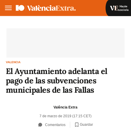
Hazte
socio/a
Hazte socio/a
Iniciar sesión
VA
ES
VALENCIA
El Ayuntamiento adelanta el
pago de las subvenciones
municipales de las Fallas
València Extra
7 de marzo de 2019 (17:15 CET)
Guardar
Comentarios