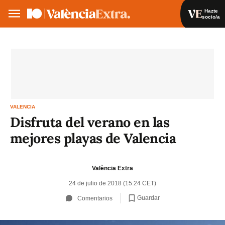
Hazte
socio/a
Hazte socio/a
Iniciar sesión
VA
ES
VALENCIA
Disfruta del verano en las
mejores playas de Valencia
València Extra
24 de julio de 2018 (15:24 CET)
Guardar
Comentarios