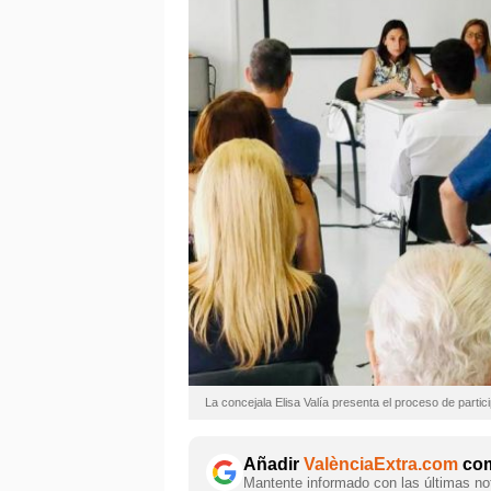
La concejala Elisa Valía presenta el proceso de parti
Añadir
ValènciaExtra.com
com
Mantente informado con las últimas not