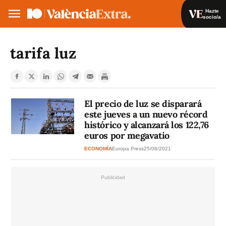
Hazte
socio/a
Hazte socio/a
Iniciar sesión
tarifa luz
VA
ES
El precio de luz se disparará
este jueves a un nuevo récord
histórico y alcanzará los 122,76
euros por megavatio
ECONOMÍA
Europa Press
25/08/2021