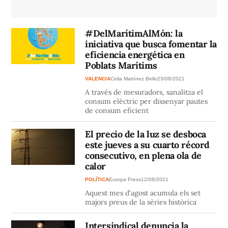
#DelMarítimAlMón: la
iniciativa que busca fomentar la
eficiencia energética en
Poblats Marítims
VALENCIA
Celia Martínez Bello
23/08/2021
A través de mesuradors, sanalitza el
consum elèctric per dissenyar pautes
de consum eficient
El precio de la luz se desboca
este jueves a su cuarto récord
consecutivo, en plena ola de
calor
POLÍTICA
Europa Press
12/08/2021
Aquest mes d'agost acumula els set
majors preus de la sèries històrica
Intersindical denuncia la