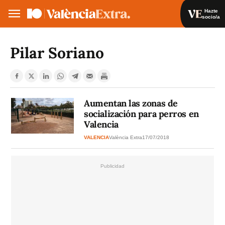
Hazte
socio/a
Hazte socio/a
Iniciar sesión
Pilar Soriano
VA
ES
Aumentan las zonas de
socialización para perros en
Valencia
VALENCIA
València Extra
17/07/2018