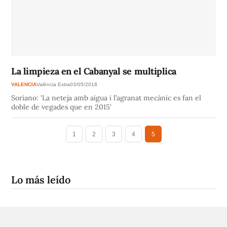
La limpieza en el Cabanyal se multiplica
VALENCIA
València Extra
03/05/2018
Soriano: 'La neteja amb aigua i l’agranat mecànic es fan el
doble de vegades que en 2015'
1
2
3
4
5
Lo más leído