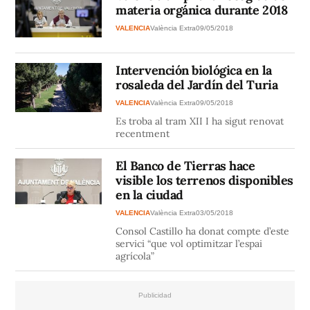
materia orgánica durante 2018
VALENCIA
València Extra
09/05/2018
Intervención biológica en la
rosaleda del Jardín del Turia
VALENCIA
València Extra
09/05/2018
Es troba al tram XII I ha sigut renovat
recentment
El Banco de Tierras hace
visible los terrenos disponibles
en la ciudad
VALENCIA
València Extra
03/05/2018
Consol Castillo ha donat compte d’este
servici “que vol optimitzar l’espai
agrícola”