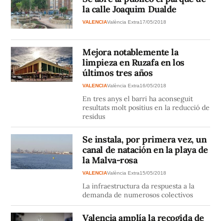
la calle Joaquim Dualde
VALENCIA
València Extra
17/05/2018
Mejora notablemente la
limpieza en Ruzafa en los
últimos tres años
VALENCIA
València Extra
16/05/2018
En tres anys el barri ha aconseguit
resultats molt positius en la reducció de
residus
Se instala, por primera vez, un
canal de natación en la playa de
la Malva-rosa
VALENCIA
València Extra
15/05/2018
La infraestructura da respuesta a la
demanda de numerosos colectivos
Valencia amplía la recogida de