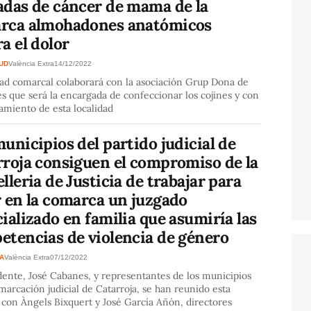
adas de cáncer de mama de la
rca almohadones anatómicos
a el dolor
SUD
València Extra
14/12/2022
dad comarcal colaborará con la asociación Grup Dona de
s que será la encargada de confeccionar los cojines y con
amiento de esta localidad
unicipios del partido judicial de
rroja consiguen el compromiso de la
lleria de Justicia de trabajar para
r en la comarca un juzgado
ializado en familia que asumiría las
etencias de violencia de género
A
València Extra
07/12/2022
dente, José Cabanes, y representantes de los municipios
marcación judicial de Catarroja, se han reunido esta
con Àngels Bixquert y José García Añón, directores