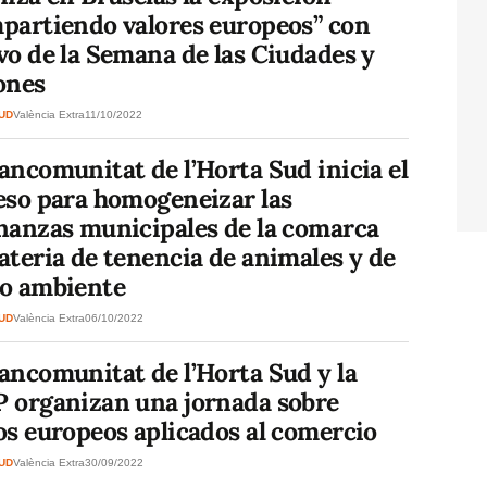
partiendo valores europeos” con
o de la Semana de las Ciudades y
ones
SUD
València Extra
11/10/2022
ncomunitat de l’Horta Sud inicia el
eso para homogeneizar las
nanzas municipales de la comarca
teria de tenencia de animales y de
o ambiente
SUD
València Extra
06/10/2022
ancomunitat de l’Horta Sud y la
 organizan una jornada sobre
os europeos aplicados al comercio
SUD
València Extra
30/09/2022