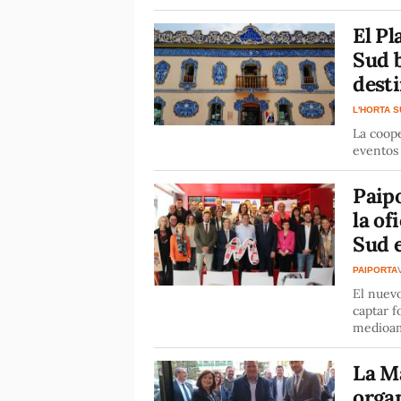
El Pl
Sud b
desti
L'HORTA 
La coope
eventos 
Paipo
la of
Sud 
PAIPORTA
El nuevo
captar f
medioam
La M
organ