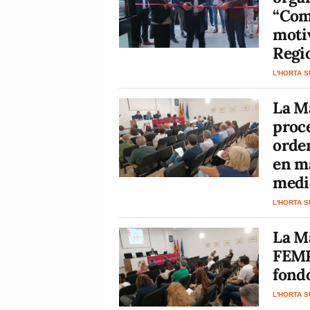
“Com
motiv
Regi
L'HORTA 
La Ma
proc
orde
en ma
medi
L'HORTA 
La M
FEMP
fond
L'HORTA 