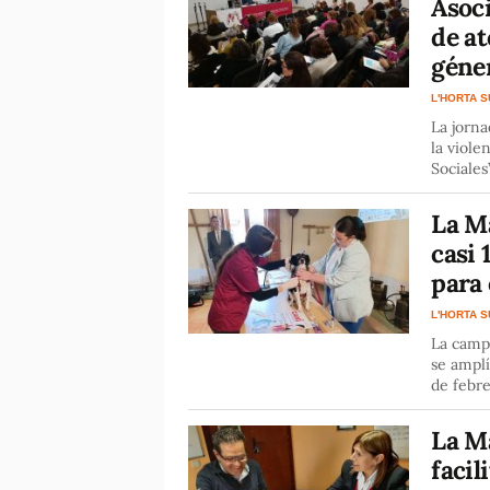
Asoc
de at
géne
L'HORTA 
La jorna
la viole
Sociales
La M
casi 
para
L'HORTA 
La camp
se amplí
de febre
La M
facil