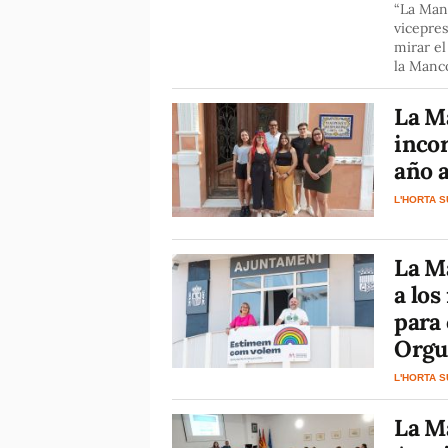
“La Man
vicepres
mirar el
la Manc
La M
inco
año 
L'HORTA 
La M
a los
para 
Orgu
L'HORTA 
La M