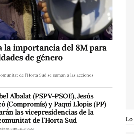
a la importancia del 8M para
aldades de género
munitat de l’Horta Sud se suman a las acciones
el Albalat (PSPV-PSOE), Jesús
ó (Compromís) y Paqui Llopis (PP)
rán las vicepresidencias de la
Lo
omunitat de l’Horta Sud
alència Extra
04/10/2023