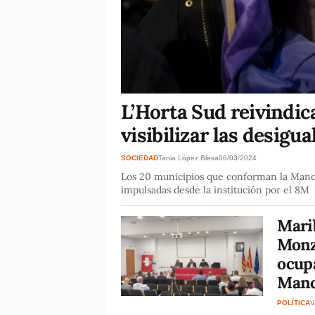
L’Horta Sud reivindic
visibilizar las desigu
SOCIEDAD
Tania López Blesa
06/03/2024
Los 20 municipios que conforman la Manco
impulsadas desde la institución por el 8M
Marib
Monz
ocupa
Manc
POLÍTICA
V