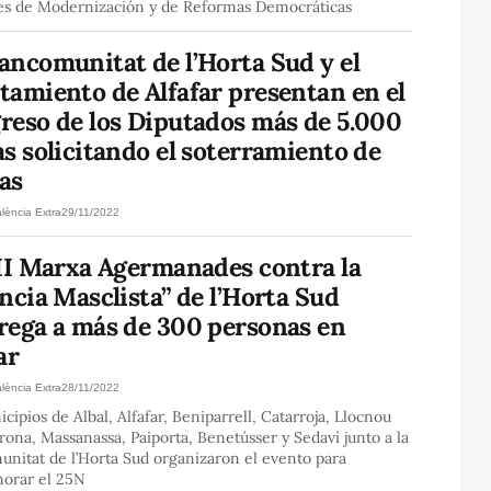
es de Modernización y de Reformas Democráticas
ancomunitat de l’Horta Sud y el
tamiento de Alfafar presentan en el
reso de los Diputados más de 5.000
s solicitando el soterramiento de
ías
lència Extra
29/11/2022
III Marxa Agermanades contra la
ncia Masclista” de l’Horta Sud
rega a más de 300 personas en
ar
lència Extra
28/11/2022
cipios de Albal, Alfafar, Beniparrell, Catarroja, Llocnou
rona, Massanassa, Paiporta, Benetússer y Sedaví junto a la
nitat de l’Horta Sud organizaron el evento para
orar el 25N