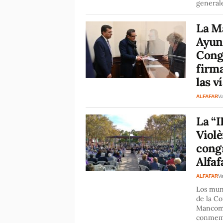
general
La M
Ayun
Cong
firma
las v
ALFAFAR
Va
La “
Violè
cong
Alfaf
ALFAFAR
Va
Los muni
de la Co
Mancomu
conmem