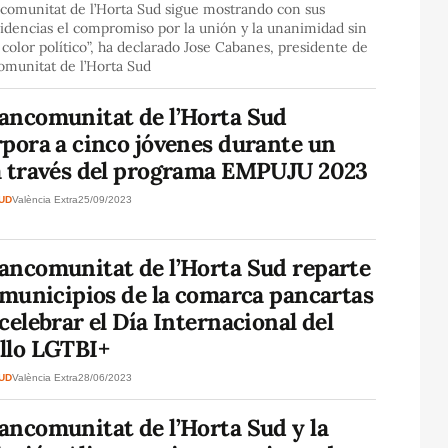
comunitat de l’Horta Sud sigue mostrando con sus
idencias el compromiso por la unión y la unanimidad sin
 color político”, ha declarado Jose Cabanes, presidente de
omunitat de l’Horta Sud
ancomunitat de l’Horta Sud
rpora a cinco jóvenes durante un
a través del programa EMPUJU 2023
SUD
València Extra
25/09/2023
ancomunitat de l’Horta Sud reparte
 municipios de la comarca pancartas
celebrar el Día Internacional del
llo LGTBI+
SUD
València Extra
28/06/2023
ancomunitat de l’Horta Sud y la