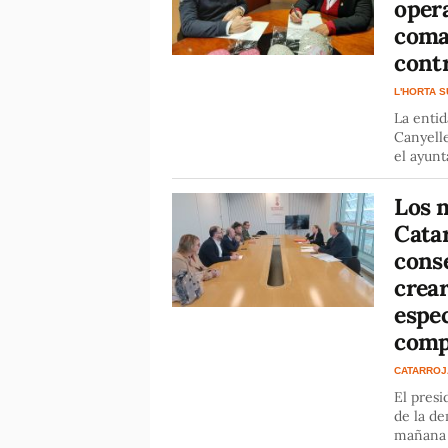
oper
coma
contr
L'HORTA 
La enti
Canyelle
el ayunt
Los m
Cata
conse
crea
espec
comp
CATARROJ
El presi
de la de
mañana 