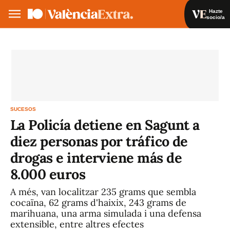
Hazte
socio/a
Hazte socio/a
Iniciar sesión
VA
ES
SUCESOS
La Policía detiene en Sagunt a
diez personas por tráfico de
drogas e interviene más de
8.000 euros
A més, van localitzar 235 grams que sembla
cocaïna, 62 grams d'haixix, 243 grams de
marihuana, una arma simulada i una defensa
extensible, entre altres efectes