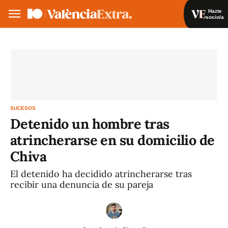
Hazte
socio/a
Hazte socio/a
Iniciar sesión
VA
ES
SUCESOS
Detenido un hombre tras
atrincherarse en su domicilio de
Chiva
El detenido ha decidido atrincherarse tras
recibir una denuncia de su pareja