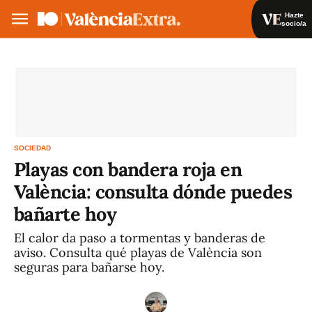
Hazte
socio/a
Hazte socio/a
Iniciar sesión
VA
ES
SOCIEDAD
Playas con bandera roja en
València: consulta dónde puedes
bañarte hoy
El calor da paso a tormentas y banderas de
aviso. Consulta qué playas de València son
seguras para bañarse hoy.