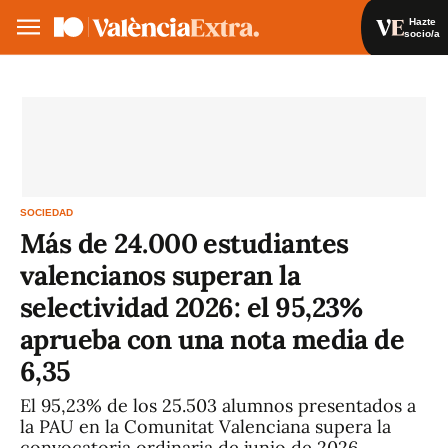
Hazte
socio/a
Hazte socio/a
Iniciar sesión
VA
ES
SOCIEDAD
Más de 24.000 estudiantes
valencianos superan la
selectividad 2026: el 95,23%
aprueba con una nota media de
6,35
El 95,23% de los 25.503 alumnos presentados a
la PAU en la Comunitat Valenciana supera la
convocatoria ordinaria de junio de 2026.