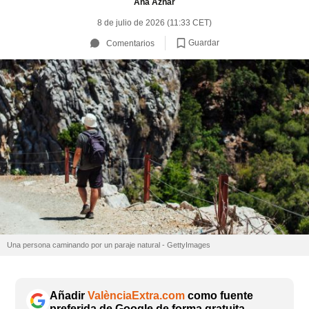
Ana Aznar
8 de julio de 2026 (11:33 CET)
Guardar
Comentarios
Una persona caminando por un paraje natural - GettyImages
Añadir
ValènciaExtra.com
como fuente
preferida de Google de forma gratuita.