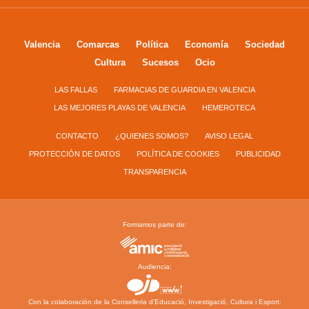
Valencia
Comarcas
Política
Economía
Sociedad
Cultura
Sucesos
Ocio
LAS FALLAS
FARMACIAS DE GUARDIA EN VALENCIA
LAS MEJORES PLAYAS DE VALENCIA
HEMEROTECA
CONTACTO
¿QUIENES SOMOS?
AVISO LEGAL
PROTECCIÓN DE DATOS
POLÍTICA DE COOKIES
PUBLICIDAD
TRANSPARENCIA
Formamos parte de:
Audiencia:
Con la colaboración de la Conselleria d’Educació, Investigació, Cultura i Esport: