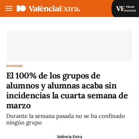
Hazte
socio/a
Hazte socio/a
Iniciar sesión
VA
ES
SOCIEDAD
El 100% de los grupos de
alumnos y alumnas acaba sin
incidencias la cuarta semana de
marzo
Durante la semana pasada no se ha confinado
ningún grupo
València Extra