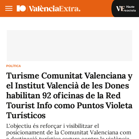
Hazte
socio/a
Hazte socio/a
Iniciar sesión
VA
ES
POLÍTICA
Turisme Comunitat Valenciana y
el Institut Valencià de les Dones
habilitan 92 oficinas de la Red
Tourist Info como Puntos Violeta
Turísticos
L'objectiu és reforçar i visibilitzar el
posicionament de la Comunitat Valenciana com
a destinació turística segura contra la violència