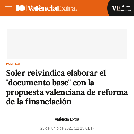
Hazte
socio/a
Hazte socio/a
Iniciar sesión
VA
ES
POLÍTICA
Soler reivindica elaborar el
"documento base" con la
propuesta valenciana de reforma
de la financiación
València Extra
23 de junio de 2021 (12:25 CET)