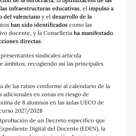
ación de la burocracia
, la
optimización de las
las infraestructuras educativas
, el
impulso a
 del valenciano
y el
desarrollo de la
ntos
han sido identificados
como las
ivo docente, y la Conselleria
ha manifestado
cciones directas
.
presentantes sindicales articula
e ámbitos, recogiendo así las principales
a de las ratios conforme al calendario de la
s adicionales en zonas en riesgo de
áxima de 8 alumnos en las aulas UECO de
l curso 2027/2028
probación de un Decreto específico que
 Expediente Digital del Docente (EDEN), la