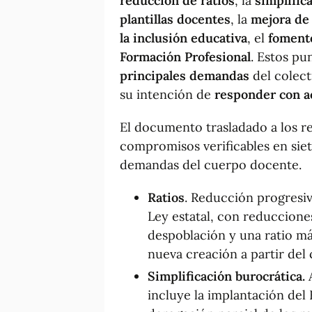
reducción de ratios
, la
simplific
plantillas docentes
, la
mejora de 
la inclusión educativa
, el
fomento
Formación Profesional
. Estos pu
principales demandas
del colect
su intención de
responder con a
El documento trasladado a los re
compromisos verificables en siet
demandas del cuerpo docente.
Ratios
. Reducción progresiv
Ley estatal, con reduccione
despoblación y una ratio m
nueva creación a partir de
Simplificación burocrática.
A
incluye la implantación del