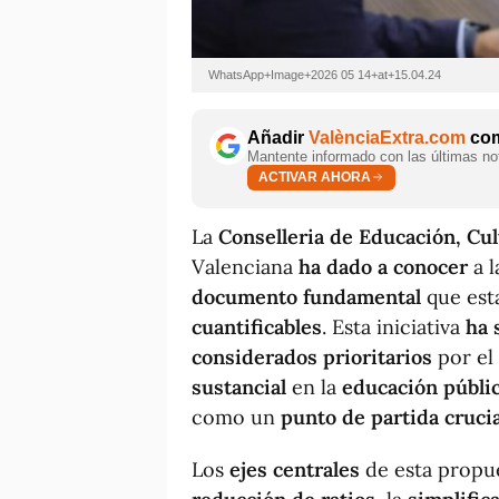
WhatsApp+Image+2026 05 14+at+15.04.24
Añadir
ValènciaExtra.com
com
Mantente informado con las últimas not
ACTIVAR AHORA
La
Conselleria de Educación, Cu
Valenciana
ha dado a conocer
a l
documento fundamental
que est
cuantificables
. Esta iniciativa
ha 
considerados prioritarios
por el
sustancial
en la
educación públic
como un
punto de partida crucia
Los
ejes centrales
de esta propu