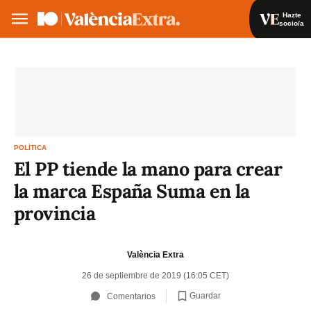
Hazte
socio/a
Hazte socio/a
Iniciar sesión
VA
ES
POLÍTICA
El PP tiende la mano para crear
la marca España Suma en la
provincia
València Extra
26 de septiembre de 2019 (16:05 CET)
Guardar
Comentarios