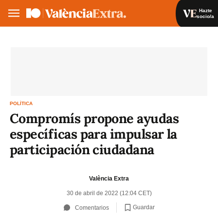
Hazte
socio/a
Hazte socio/a
Iniciar sesión
VA
ES
POLÍTICA
Compromís propone ayudas
específicas para impulsar la
participación ciudadana
València Extra
30 de abril de 2022 (12:04 CET)
Guardar
Comentarios