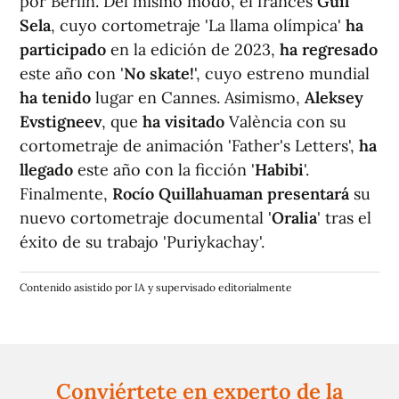
por Berlín. Del mismo modo, el francés
Guil
Sela
, cuyo cortometraje 'La llama olímpica'
ha
participado
en la edición de 2023,
ha regresado
este año con '
No skate!
', cuyo estreno mundial
ha tenido
lugar en Cannes. Asimismo,
Aleksey
Evstigneev
, que
ha visitado
València con su
cortometraje de animación 'Father's Letters',
ha
llegado
este año con la ficción '
Habibi
'.
Finalmente,
Rocío Quillahuaman presentará
su
nuevo cortometraje documental '
Oralia
' tras el
éxito de su trabajo 'Puriykachay'.
Contenido asistido por IA y supervisado editorialmente
Conviértete en experto de la