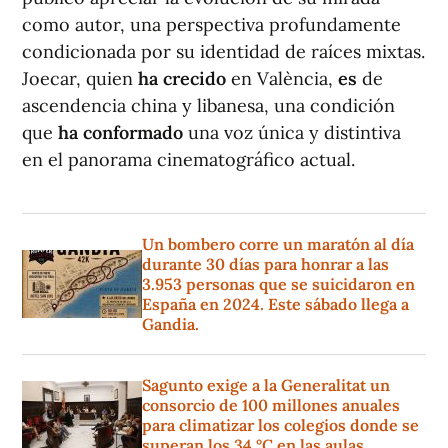
como autor, una perspectiva profundamente
condicionada por su identidad de raíces mixtas.
Joecar, quien
ha crecido
en València,
es
de
ascendencia china y libanesa, una condición
que
ha conformado
una voz única y distintiva
en el panorama cinematográfico actual.
Un bombero corre un maratón al día
durante 30 días para honrar a las
3.953 personas que se suicidaron en
España en 2024. Este sábado llega a
Gandia.
Sagunto exige a la Generalitat un
consorcio de 100 millones anuales
para climatizar los colegios donde se
superan los 34 °C en las aulas