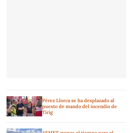
Pérez Llorca se ha desplazado al
puesto de mando del incendio de
Tírig
AEMET avanza el tiempo para el