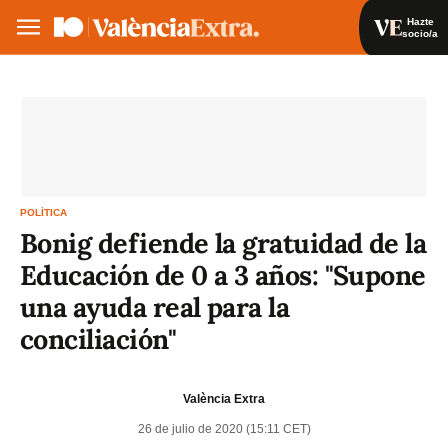
Hazte
socio/a
Hazte socio/a
Iniciar sesión
VA
ES
POLÍTICA
Bonig defiende la gratuidad de la
Educación de 0 a 3 años: "Supone
una ayuda real para la
conciliación"
València Extra
26 de julio de 2020 (15:11 CET)