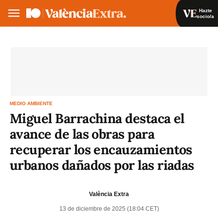
Hazte
socio/a
Hazte socio/a
Iniciar sesión
VA
ES
MEDIO AMBIENTE
Miguel Barrachina destaca el
avance de las obras para
recuperar los encauzamientos
urbanos dañados por las riadas
València Extra
13 de diciembre de 2025 (18:04 CET)