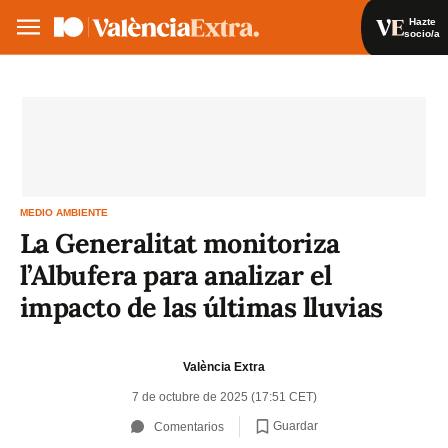
Hazte
socio/a
Hazte socio/a
Iniciar sesión
VA
ES
MEDIO AMBIENTE
La Generalitat monitoriza
l’Albufera para analizar el
impacto de las últimas lluvias
València Extra
7 de octubre de 2025 (17:51 CET)
Guardar
Comentarios