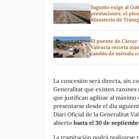
Sagunto exige al Gobi
prestaciones: el ple
Ministerio de Trans
El puente de Càrcer r
València recorta más
cambio de método co
La concesión será directa, sin c
Generalitat que existen razones
que justifican agilizar al máximo
presentarse desde el día siguient
Diari Oficial de la Generalitat 
abierto
hasta el 30 de septiembr
La tramitación podrá realizarse