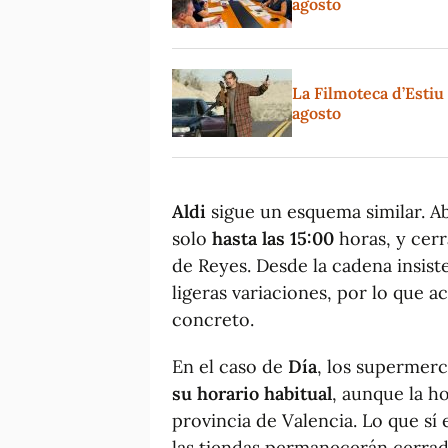
agosto
La Filmoteca d’Estiu 
agosto
Aldi
sigue un esquema similar. A
solo
hasta las 15:00
horas, y cerr
de Reyes. Desde la cadena insis
ligeras variaciones, por lo que 
concreto.
En el caso de
Día
, los supermer
su horario habitual
, aunque la h
provincia de Valencia. Lo que sí
las tiendas permanecerán cerrada