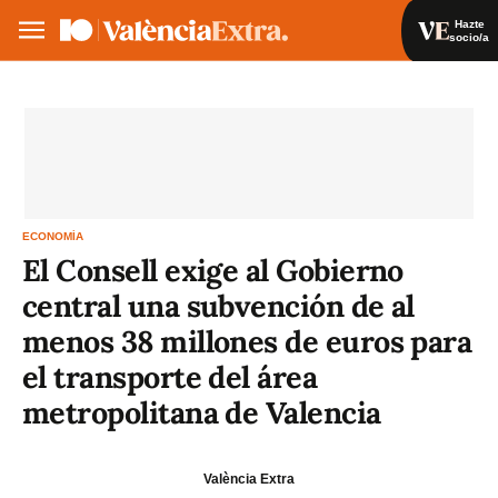
Hazte
socio/a
Hazte socio/a
Iniciar sesión
VA
ES
ECONOMÍA
El Consell exige al Gobierno
central una subvención de al
menos 38 millones de euros para
el transporte del área
metropolitana de Valencia
València Extra