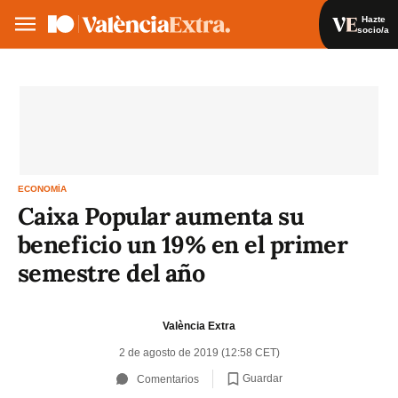
Hazte
socio/a
Hazte socio/a
Iniciar sesión
VA
ES
ECONOMÍA
Caixa Popular aumenta su
beneficio un 19% en el primer
semestre del año
València Extra
2 de agosto de 2019 (12:58 CET)
Guardar
Comentarios