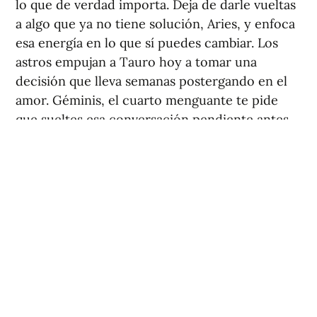
lo que de verdad importa. Deja de darle vueltas
a algo que ya no tiene solución, Aries, y enfoca
esa energía en lo que sí puedes cambiar. Los
astros empujan a Tauro hoy a tomar una
decisión que lleva semanas postergando en el
amor. Géminis, el cuarto menguante te pide
que sueltes esa conversación pendiente antes
de que llegue la luna nueva del día 12. Escucha
tu intuición, Cáncer, porque hoy te habla más
alto que nunca. El Sol en tu signo te recuerda,
Leo, que brillar no es opcional sino tu
naturaleza más auténtica. Virgo, aprovecha esta
fase lunar para hacer limpieza mental y
quedarte solo con lo esencial. No te dejes
arrastrar por el drama ajeno, Libra, que hoy el
ambiente puede estar algo tenso. Escorpio, algo
que llevas tiempo procesando en silencio está a