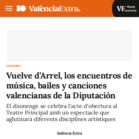
Hazte
socio/a
Hazte socio/a
Iniciar sesión
VA
ES
CULTURA
Vuelve d’Arrel, los encuentros de
música, bailes y canciones
valencianas de la Diputación
El diumenge se celebra l'acte d'obertura al
Teatre Principal amb un espectacle que
aglutinarà diferents disciplines artístiques
València Extra