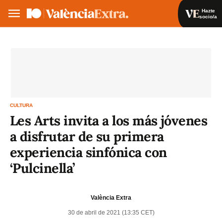
Hazte
socio/a
Hazte socio/a
Iniciar sesión
VA
ES
CULTURA
Les Arts invita a los más jóvenes
a disfrutar de su primera
experiencia sinfónica con
‘Pulcinella’
València Extra
30 de abril de 2021 (13:35 CET)