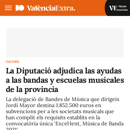
Hazte
socio/a
Hazte socio/a
Iniciar sesión
VA
ES
CULTURA
La Diputació adjudica las ayudas
a las bandas y escuelas musicales
de la provincia
La delegació de Bandes de Música que dirigeix
Jordi Mayor destina 1.852.500 euros en
subvencions per a les societats musicals que
han complit els requisits establits en la
convocatòria única 'Excel·lent, Música de Banda
2021'