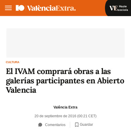
Hazte
socio/a
Hazte socio/a
Iniciar sesión
VA
ES
CULTURA
El IVAM comprará obras a las
galerías participantes en Abierto
Valencia
València Extra
20 de septiembre de 2016 (00:21 CET)
Guardar
Comentarios