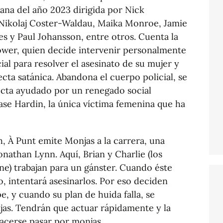
cana del año 2023 dirigida por Nick
 Nikolaj Coster-Waldau, Maika Monroe, Jamie
s y Paul Johansson, entre otros. Cuenta la
tower, quien decide intervenir personalmente
cial para resolver el asesinato de su mujer y
ecta satánica. Abandona el cuerpo policial, se
 secta ayudado por un renegado social
e Hardin, la única víctima femenina que ha
h, À Punt emite Monjas a la carrera, una
nathan Lynn. Aquí, Brian y Charlie (los
ane) trabajan para un gánster. Cuando éste
, intentará asesinarlos. Por eso deciden
e, y cuando su plan de huida falla, se
as. Tendrán que actuar rápidamente y la
hacerse pasar por monjas.