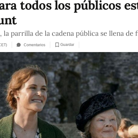
ara todos los públicos es
unt
 la parrilla de la cadena pública se llena de 
Guardar
CET)
Comentarios