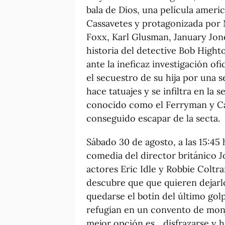
bala de Dios, una película ameri
Cassavetes y protagonizada por
Foxx, Karl Glusman, January Jone
historia del detective Bob High
ante la ineficaz investigación ofi
el secuestro de su hija por una s
hace tatuajes y se infiltra en la
conocido como el Ferryman y Cas
conseguido escapar de la secta.
Sábado 30 de agosto, a las 15:45 
comedia del director británico Jo
actores Eric Idle y Robbie Coltr
descubre que que quieren dejarlo
quedarse el botín del último golp
refugian en un convento de monj
mejor opción es... disfrazarse y 