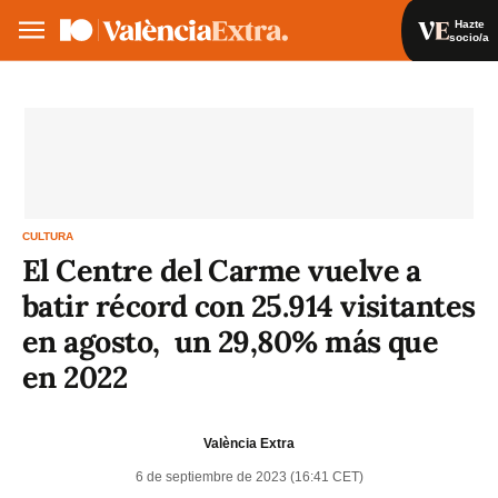
Hazte
socio/a
Hazte socio/a
Iniciar sesión
VA
ES
CULTURA
El Centre del Carme vuelve a
batir récord con 25.914 visitantes
en agosto, un 29,80% más que
en 2022
València Extra
6 de septiembre de 2023 (16:41 CET)