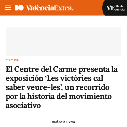
Hazte
socio/a
Hazte socio/a
Iniciar sesión
VA
ES
CULTURA
El Centre del Carme presenta la
exposición ‘Les victòries cal
saber veure-les’, un recorrido
por la historia del movimiento
asociativo
València Extra