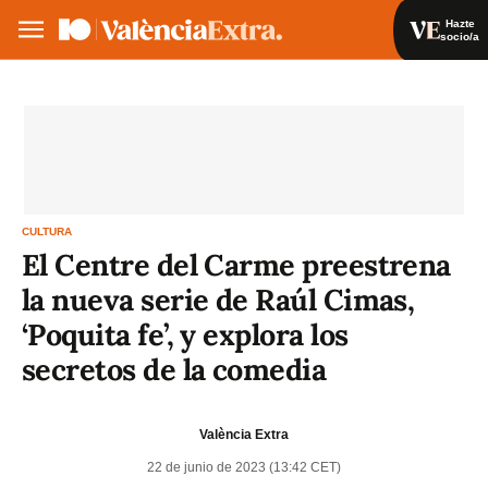
Hazte
socio/a
Hazte socio/a
Iniciar sesión
VA
ES
CULTURA
El Centre del Carme preestrena
la nueva serie de Raúl Cimas,
‘Poquita fe’, y explora los
secretos de la comedia
València Extra
22 de junio de 2023 (13:42 CET)