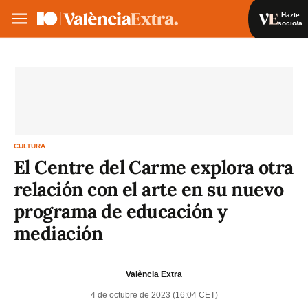
Hazte
socio/a
Hazte socio/a
Iniciar sesión
VA
ES
CULTURA
El Centre del Carme explora otra
relación con el arte en su nuevo
programa de educación y
mediación
València Extra
4 de octubre de 2023 (16:04 CET)