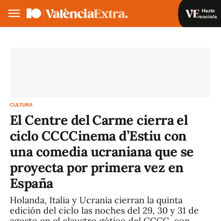
Hazte
socio/a
Hazte socio/a
Iniciar sesión
VA
ES
CULTURA
El Centre del Carme cierra el
ciclo CCCCinema d’Estiu con
una comedia ucraniana que se
proyecta por primera vez en
España
Holanda, Italia y Ucrania cierran la quinta
edición del ciclo las noches del 29, 30 y 31 de
agosto en el claustro gótico del CCCC, con