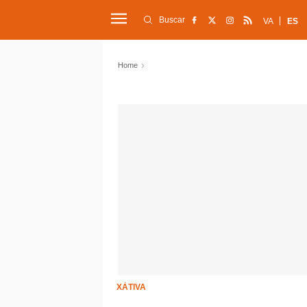
Buscar
VA
ES
Home
XÀTIVA