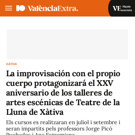
Hazte
socio/a
Hazte socio/a
Iniciar sesión
VA
ES
XÀTIVA
La improvisación con el propio
cuerpo protagonizará el XXV
aniversario de los talleres de
artes escénicas de Teatre de la
Lluna de Xàtiva
Els cursos es realitzaran en juliol i setembre i
seran impartits pels professors Jorge Picó
Puchades i Ana Extremiana