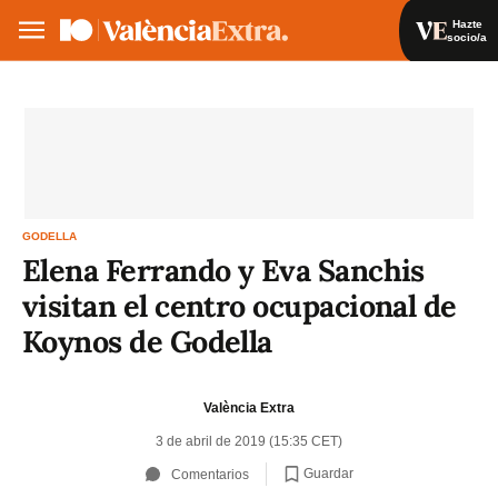
Hazte
socio/a
Hazte socio/a
Iniciar sesión
VA
ES
GODELLA
Elena Ferrando y Eva Sanchis
visitan el centro ocupacional de
Koynos de Godella
València Extra
3 de abril de 2019 (15:35 CET)
Guardar
Comentarios