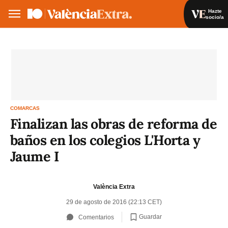
Hazte
socio/a
Hazte socio/a
Iniciar sesión
VA
ES
COMARCAS
Finalizan las obras de reforma de
baños en los colegios L'Horta y
Jaume I
València Extra
29 de agosto de 2016 (22:13 CET)
Guardar
Comentarios