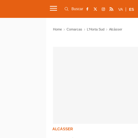
Buscar
VA
ES
Home
Comarcas
L'Horta Sud
Alcàsser
ALCÀSSER