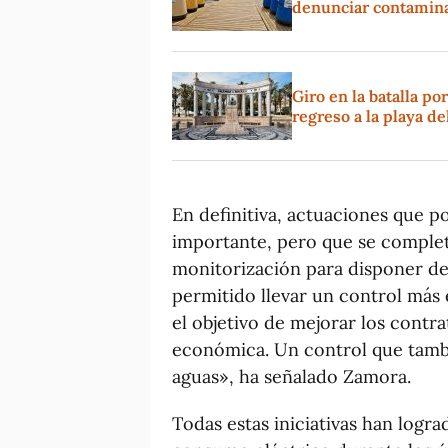
denunciar contamina
Giro en la batalla p
regreso a la playa d
En definitiva, actuaciones que p
importante, pero que se complet
monitorización para disponer de 
permitido llevar un control más
el objetivo de mejorar los contra
económica. Un control que tambi
aguas», ha señalado Zamora.
Todas estas iniciativas han logr