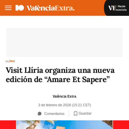
Hazte
socio/a
Hazte socio/a
Iniciar sesión
VA
ES
LLÍRIA
Visit Llíria organiza una nueva
edición de “Amare Et Sapere”
València Extra
3 de febrero de 2026 (15:21 CET)
Guardar
Comentarios