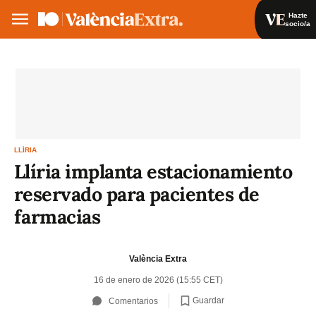
Hazte
socio/a
Hazte socio/a
Iniciar sesión
VA
ES
LLÍRIA
Llíria implanta estacionamiento
reservado para pacientes de
farmacias
València Extra
16 de enero de 2026 (15:55 CET)
Guardar
Comentarios