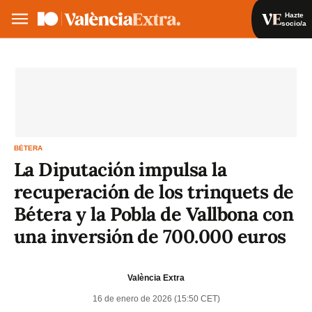
Hazte
socio/a
Hazte socio/a
Iniciar sesión
VA
ES
BÉTERA
La Diputación impulsa la
recuperación de los trinquets de
Bétera y la Pobla de Vallbona con
una inversión de 700.000 euros
València Extra
16 de enero de 2026 (15:50 CET)